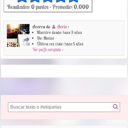
Resultados:
0
puntos • Promedio:
0.000
Acerca de
Aeris
:
Miembro desde: hace 9 años
De: Mexico
Última vez visto: hace 5 años
Ver perfil completo ›