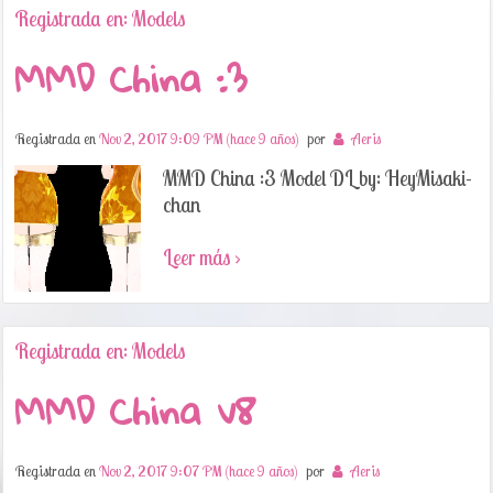
Registrada en: Models
MMD China :3
Registrada en
Nov 2, 2017 9:09 PM (hace 9 años)
por
Aeris
MMD China :3 Model DL by: HeyMisaki-
chan
Leer más ›
Registrada en: Models
MMD China v8
Registrada en
Nov 2, 2017 9:07 PM (hace 9 años)
por
Aeris