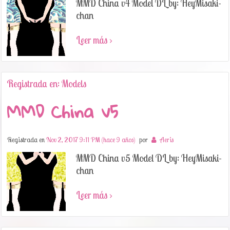
MMD China v4 Model DL by: HeyMisaki-
chan
Leer más ›
Registrada en: Models
MMD China v5
Registrada en
Nov 2, 2017 9:11 PM (hace 9 años)
por
Aeris
MMD China v5 Model DL by: HeyMisaki-
chan
Leer más ›