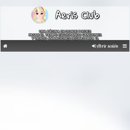
Aeris Club
UNA PÁGINA EN DONDE PUEDES
PASAR EL TIEMPO ESCUCHANDO CANCIONES
Y VIENDO ANIMACIONES HECHAS PARA TI.
Abrir sesión