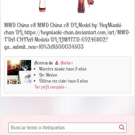
MMD China v8 MMD China v8 DL Model by: HeyMisaki-
chan DL: https://heymisaki-chan.deviantart.com/art/MMD-
TDA-CHINA-Models-DL-LIMITED-692461102?
ga_submit_new=10%3A1500034503
Acerca de
Aeris
:
Miembro desde: hace 9 años
De: Mexico
Última vez visto: hace 5 años
Ver perfil completo ›