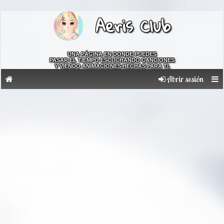
Aeris Club
UNA PÁGINA EN DONDE PUEDES
PASAR EL TIEMPO ESCUCHANDO CANCIONES
Y VIENDO ANIMACIONES HECHAS PARA TI.
Abrir sesión