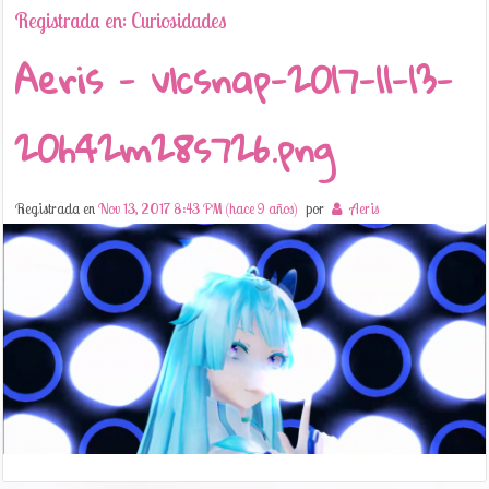
Registrada en: Curiosidades
Aeris - vlcsnap-2017-11-13-
20h42m28s726.png
Registrada en
Nov 13, 2017 8:43 PM (hace 9 años)
por
Aeris