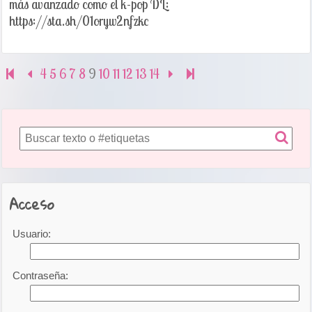
más avanzado como el k-pop DL:
https://sta.sh/01oryw2nfzkc
4
5
6
7
8
9
10
11
12
13
14
Acceso
Usuario:
Contraseña: