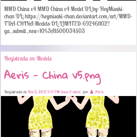
MMD China v4 MMD China v4 Model DL by: HeyMisaki-
chan DL: https://heymisaki-chan.deviantart.com/art/MMD-
TDA-CHINA-Models-DL-LIMITED-692461102?
ga_submit_new=10%3A1500034503
Registrada en: Models
Aeris - China v5.png
Registrada en
Nov 2, 2017 9:11 PM (hace 9 años)
por
Aeris