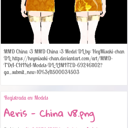
MMD China :3 MMD China :3 Model DL by: HeyMisaki-chan
DL: https://heymisaki-chan.deviantart.com/art/MMD-
TDA-CHINA-Models-DL-LIMITED-692461102?
ga_submit_new=10%3A1500034503
Registrada en: Models
Aeris - China v8.png