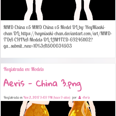
MMD China v5 MMD China v5 Model DL by: HeyMisaki-
chan DL: https://heymisaki-chan.deviantart.com/art/MMD-
TDA-CHINA-Models-DL-LIMITED-692461102?
ga_submit_new=10%3A1500034503
Registrada en: Models
Aeris - China 3.png
Registrada en
Nov 2, 2017 9:09 PM (hace 9 años)
por
Aeris