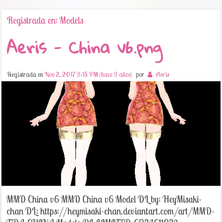
Registrada en: Models
Aeris - China v6.png
Registrada en
Nov 2, 2017 9:15 PM (hace 9 años)
por
Aeris
MMD China v6 MMD China v6 Model DL by: HeyMisaki-
chan DL: https://heymisaki-chan.deviantart.com/art/MMD-