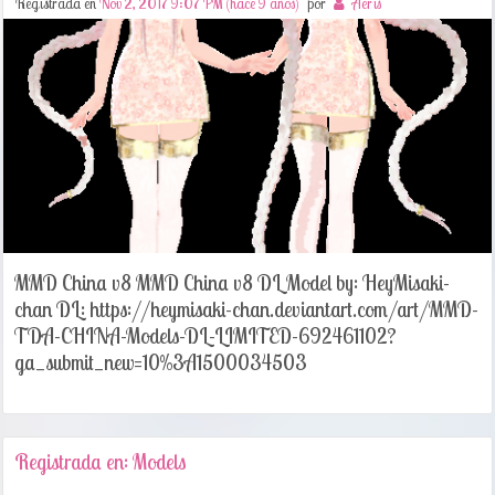
Registrada en
Nov 2, 2017 9:07 PM (hace 9 años)
por
Aeris
MMD China v8 MMD China v8 DL Model by: HeyMisaki-
chan DL: https://heymisaki-chan.deviantart.com/art/MMD-
TDA-CHINA-Models-DL-LIMITED-692461102?
ga_submit_new=10%3A1500034503
Registrada en: Models