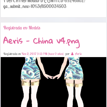
TDA-CHINA-Models-DL-LIMITED-692461102?
ga_submit_new=10%3A1500034503
Registrada en: Models
Aeris - China v4.png
Registrada en
Nov 2, 2017 9:13 PM (hace 9 años)
por
Aeris