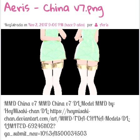
Aeris - China v7.png
Registrada en
Nov 2, 2017 9:06 PM (hace 9 años)
por
Aeris
MMD China v7 MMD China v7 DL Model MMD by:
HeyMisaki-chan DL: https://heymisaki-
chan.deviantart.com/art/MMD-TDA-CHINA-Models-DL-
LIMITED-692461102?
ga_submit_new=10%3A1500034503