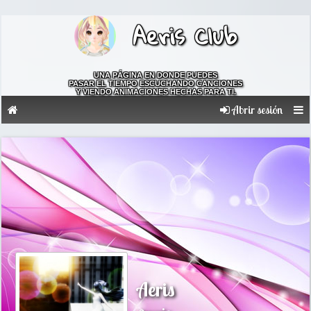
Aeris Club
UNA PÁGINA EN DONDE PUEDES
PASAR EL TIEMPO ESCUCHANDO CANCIONES
Y VIENDO ANIMACIONES HECHAS PARA TI.
Abrir sesión
Aeris