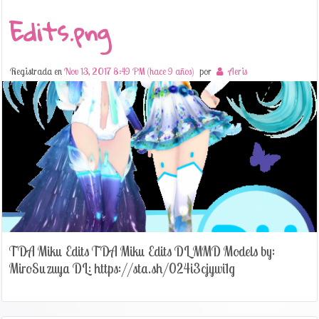
Edits.png
Registrada en
Nov 13, 2017 8:49 PM (hace 9 años)
por
Aeris
TDA Miku Edits TDA Miku Edits DL MMD Models by:
MiroSuzuya DL: https://sta.sh/024i3cjywi1g