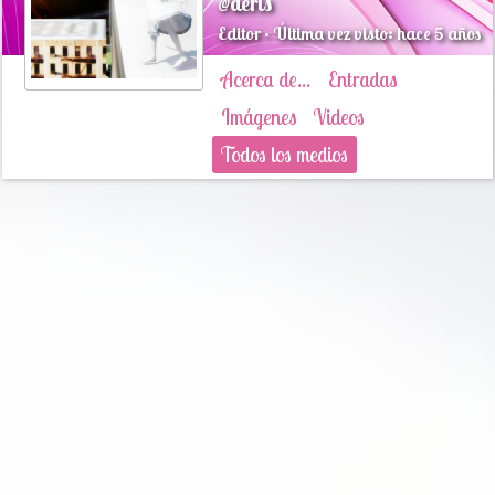
@aeris
Editor • Última vez visto: hace 5 años
Acerca de...
Entradas
Imágenes
Videos
Todos los medios